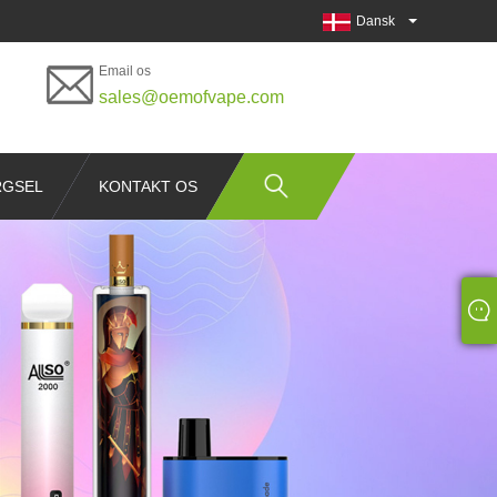
Dansk
Email os
sales@oemofvape.com
RGSEL
KONTAKT OS