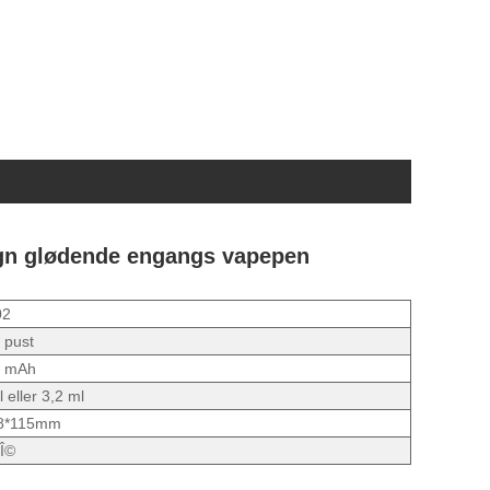
sign glødende engangs vapepen
02
 pust
0 mAh
 eller 3,2 ml
8*115mm
 Î©