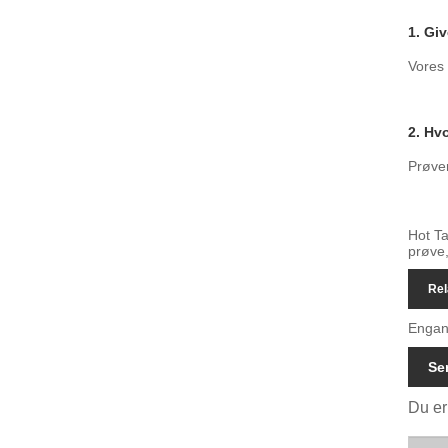
1. Gi
Vores 
2. Hvo
Prøver
Hot Ta
prøve
Rel
Engan
Se
Du er