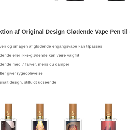
ktion af Original Design Glødende Vape Pen ti
ven og smagen af ​​glødende engangsvape kan tilpasses
dende eller ikke-glødende kan være valgfrit
ødende med 7 farver, mens du damper
filter giver rygeoplevelse
ginalt design, stilfuldt udseende