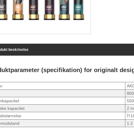
dukt beskrivelse
uktparameter (specifikation) for originalt de
r.
AK
800
rikapacitet
55
ske kapacitet
2 ml
ktstørrelse
Ï†1
emodstand
1.2