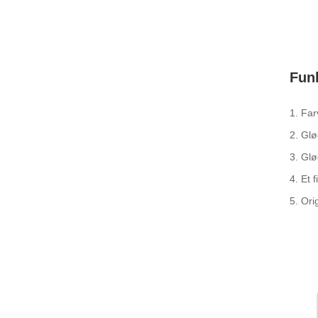
Fun
1. Far
2. Glø
3. Gl
4. Et 
5. Ori