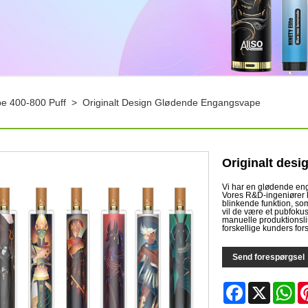
e 400-800 Puff
>
Originalt Design Glødende Engangsvape
Originalt des
Vi har en glødende en
Vores R&D-ingeniører 
blinkende funktion, so
vil de være et pubfokus
manuelle produktionsli
forskellige kunders fors
Send forespørgsel
Facebook
X
Wh