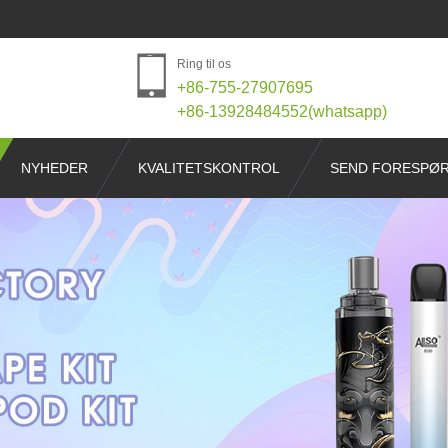
Ring til os
+86-755-27907695
+86-13928484552(whatsapp)
NYHEDER
KVALITETSKONTROL
SEND FORESPØ