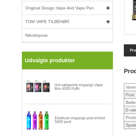
Original Design Vape And Vape Pen
TOM VAPE TILBEHØR
Nikotinpose
Pro
Udvalgte produkter
Prod
Hot sælgende engangs Vape
Varen
Box 4000 Puffs
Pust
Batte
E-væ
Produ
Eksklusiv engangs-pod-enhed
5800 pust
Spol