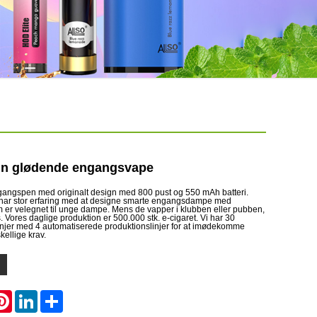
ign glødende engangsvape
gangspen med originalt design med 800 pust og 550 mAh batteri.
har stor erfaring med at designe smarte engangsdampe med
m er velegnet til unge dampe. Mens de vapper i klubben eller pubben,
. Vores daglige produktion er 500.000 stk. e-cigaret. Vi har 30
njer med 4 automatiserede produktionslinjer for at imødekomme
kellige krav.
atsApp
Pinterest
LinkedIn
Share