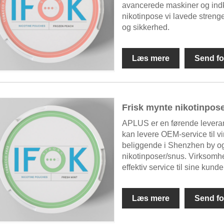
avancerede maskiner og indk
nikotinpose vi lavede strenge
og sikkerhed.
Læs mere
Send fo
Frisk mynte nikotinpos
APLUS er en førende levera
kan levere OEM-service til 
beliggende i Shenzhen by og h
nikotinposer/snus. Virksomhed
effektiv service til sine kunde
Læs mere
Send fo