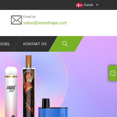
Dansk
Email os
sales@oemofvape.com
RGSEL
KONTAKT OS