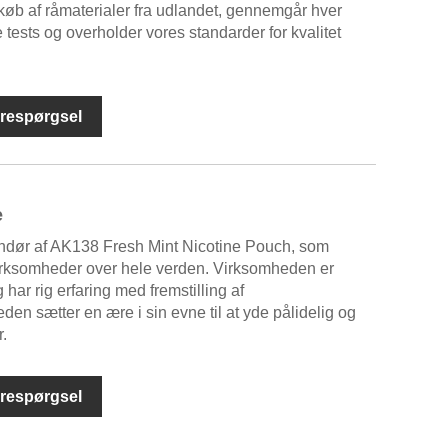
øb af råmaterialer fra udlandet, gennemgår hver
 tests og overholder vores standarder for kvalitet
respørgsel
e
ndør af AK138 Fresh Mint Nicotine Pouch, som
virksomheder over hele verden. Virksomheden er
ar rig erfaring med fremstilling af
en sætter en ære i sin evne til at yde pålidelig og
r.
respørgsel