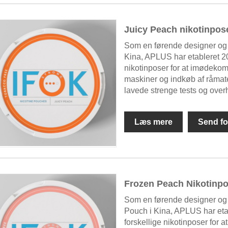
Juicy Peach nikotinpos
Som en førende designer og 
Kina, APLUS har etableret 20 p
nikotinposer for at imødeko
maskiner og indkøb af råmate
lavede strenge tests og overh
Læs mere
Send fo
Frozen Peach Nikotinp
Som en førende designer og
Pouch i Kina, APLUS har etable
forskellige nikotinposer for