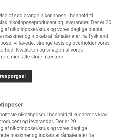
e
e af sød orange nikotinpose i henhold til
isk nikotinposeproducent og leverandør. Der er 20
ling af nikotinposer/snus og vores daglige output
maskiner og indkøb af råmaterialer fra Tyskland
ose, vi lavede, strenge tests og overholder vores
kerhed. Kvaliteten og smagen af ​​vores
rrere med alle store mærker«.
respørgsel
otinposer
tteste nikotinposer i henhold til kundernes krav
producent og leverandør. Der er 20
ling af nikotinposer/snus og vores daglige
ede maskiner og indkøb af råmaterialer fra