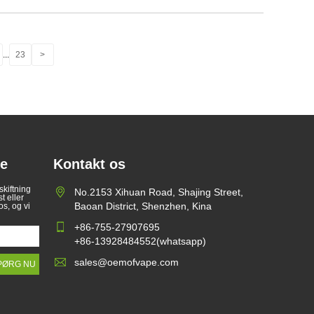
...
23
>
te
Kontakt os
skiftning
No.2153 Xihuan Road, Shajing Street,
 eller
Baoan District, Shenzhen, Kina
os, og vi
+86-755-27907695
+86-13928484552(whatsapp)
sales@oemofvape.com