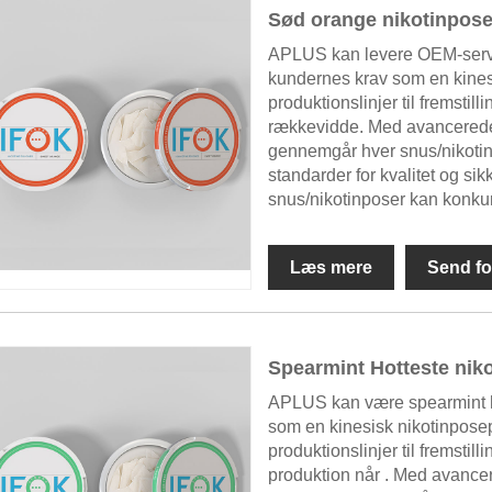
Sød orange nikotinpos
APLUS kan levere OEM-servic
kundernes krav som en kines
produktionslinjer til fremstil
rækkevidde. Med avancerede 
gennemgår hver snus/nikotinp
standarder for kvalitet og sik
snus/nikotinposer kan konku
Læs mere
Send fo
Spearmint Hotteste nik
APLUS kan være spearmint ho
som en kinesisk nikotinpose
produktionslinjer til fremstil
produktion når . Med avancer