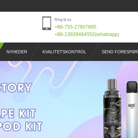
Ring til os
+86-755-27907695
+86-13928484552(whatsapp)
NYHEDER
KVALITETSKONTROL
SEND FORESPØ