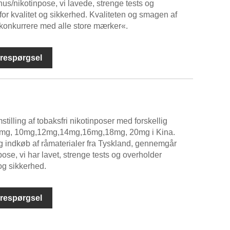
s/nikotinpose, vi lavede, strenge tests og
or kvalitet og sikkerhed. Kvaliteten og smagen af ​​
 konkurrere med alle store mærker«.
respørgsel
tilling af tobaksfri nikotinposer med forskellig
 8mg, 10mg,12mg,14mg,16mg,18mg, 20mg i Kina.
indkøb af råmaterialer fra Tyskland, gennemgår
se, vi har lavet, strenge tests og overholder
 og sikkerhed.
respørgsel