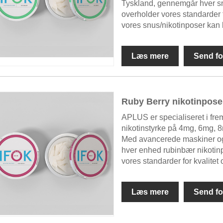
Tyskland, gennemgår hver snu
overholder vores standarder f
vores snus/nikotinposer kan
Læs mere
Send fo
Ruby Berry nikotinpose
APLUS er specialiseret i frems
nikotinstyrke på 4mg, 6mg,
Med avancerede maskiner og 
hver enhed rubinbær nikotinpo
vores standarder for kvalitet
Læs mere
Send fo