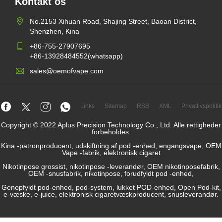
Kontakt os
No.2153 Xihuan Road, Shajing Street, Baoan District,
Shenzhen, Kina
+86-755-27907695
+86-13928484552(whatsapp)
sales@oemofvape.com
Links
Sitemap
RSS
XML
Privatlivspolitik
Copyright © 2022 Aplus Precision Technology Co., Ltd. Alle rettigheder
forbeholdes.
Kina -patronproducent, udskiftning af pod -enhed, engangsvape, OEM
Vape -fabrik, elektronisk cigaret
Nikotinpose grossist, nikotinpose -leverandør, OEM nikotinposefabrik,
OEM -snusfabrik, nikotinpose, forudfyldt pod -enhed,
Genopfyldt pod-enhed, pod-system, lukket POD-enhed, Open Pod-kit,
e-væske, e-juice, elektronisk cigaretvæskproducent, snusleverandør.