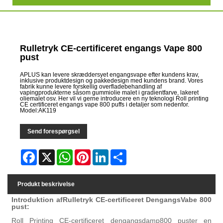
Rulletryk CE-certificeret engangs Vape 800
pust
APLUS kan levere skræddersyet engangsvape efter kundens krav,
inklusive produktdesign og pakkedesign med kundens brand. Vores
fabrik kunne levere forskellig overfladebehandling af
vapingprodukterne såsom gummiolie malet i gradientfarve, lakeret
oliemalet osv. Her vil vi gerne introducere en ny teknologi Roll printing
CE certificeret engangs vape 800 puffs i detaljer som nedenfor.
Model:AK119
Send forespørgsel
Facebook
X
WhatsApp
Pinterest
LinkedIn
Share
Produkt beskrivelse
Introduktion af
Rulletryk CE-certificeret D
engangs
V
abe
800
pust
:
Roll Printing CE-certificeret d
engangsdamp
800 pust
er en