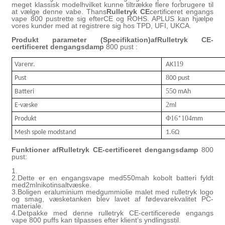
meget klassisk model
hvilket kunne tiltrække flere forbrugere til
at vælge denne vabe
.
T
hans
Rulletryk CE
certificeret engangs
vape 800 pust
rette sig efter
CE og ROHS
.
APLUS kan hjælpe
vores kunder med at registrere sig hos TPD, UFI, UKCA.
Produkt parameter (
Specifikation
)
af
Rulletryk CE-
certificeret d
engangsdamp
800 pust
:
119
Varenr.
AK
8
Pust
00 pust
55
Batteri
0 mAh
2
E-væske
ml
Φ
1
6
1
04
Produkt
*
mm
6
Mesh spole modstand
1.
Ω
Funktioner af
Rulletryk CE-certificeret d
engangsdamp
800
pust:
1.
2.
Dette er en engangsvape med
55
0mah kobolt batteri fyldt
med
2
ml
nikotinsalt
væske.
3.
Boligen er
aluminium
med
gummi
olie malet
med rulletryk logo
og smag,
væsketanken blev lavet af fødevarekvalitet PC-
materiale.
4.
Det
pakke med denne rulletryk CE-certificerede engangs
vape 800 puffs kan tilpasses efter klient
’
s yndlingsstil.