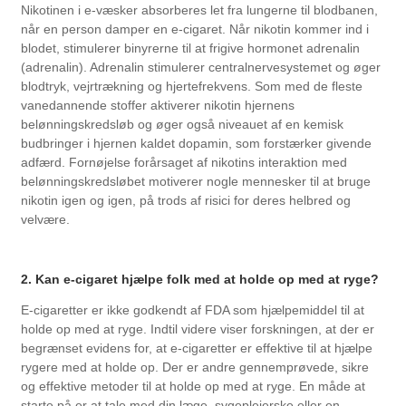
Nikotinen i e-væsker absorberes let fra lungerne til blodbanen,
når en person damper en e-cigaret. Når nikotin kommer ind i
blodet, stimulerer binyrerne til at frigive hormonet adrenalin
(adrenalin). Adrenalin stimulerer centralnervesystemet og øger
blodtryk, vejrtrækning og hjertefrekvens. Som med de fleste
vanedannende stoffer aktiverer nikotin hjernens
belønningskredsløb og øger også niveauet af en kemisk
budbringer i hjernen kaldet dopamin, som forstærker givende
adfærd. Fornøjelse forårsaget af nikotins interaktion med
belønningskredsløbet motiverer nogle mennesker til at bruge
nikotin igen og igen, på trods af risici for deres helbred og
velvære.
2. Kan e-cigaret hjælpe folk med at holde op med at ryge?
E-cigaretter er ikke godkendt af FDA som hjælpemiddel til at
holde op med at ryge. Indtil videre viser forskningen, at der er
begrænset evidens for, at e-cigaretter er effektive til at hjælpe
rygere med at holde op. Der er andre gennemprøvede, sikre
og effektive metoder til at holde op med at ryge. En måde at
starte på er at tale med din læge, sygeplejerske eller en