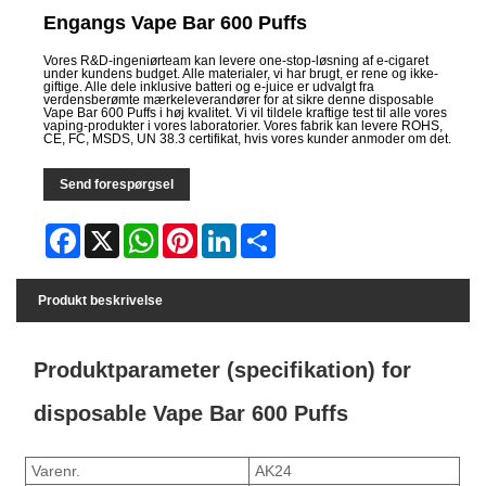
Engangs Vape Bar 600 Puffs
Vores R&D-ingeniørteam kan levere one-stop-løsning af e-cigaret
under kundens budget. Alle materialer, vi har brugt, er rene og ikke-
giftige. Alle dele inklusive batteri og e-juice er udvalgt fra
verdensberømte mærkeleverandører for at sikre denne disposable
Vape Bar 600 Puffs i høj kvalitet. Vi vil tildele kraftige test til alle vores
vaping-produkter i vores laboratorier. Vores fabrik kan levere ROHS,
CE, FC, MSDS, UN 38.3 certifikat, hvis vores kunder anmoder om det.
Send forespørgsel
Facebook
X
WhatsApp
Pinterest
LinkedIn
Share
Produkt beskrivelse
Produktparameter (specifikation) for
disposable Vape Bar 600 Puffs
Varenr.
AK24