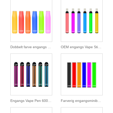
Dobbelt farve engangs Vape Bar 400 pust
OEM engangs Vape Stick 600 Puffs
Engangs Vape Pen 600 Puffs 2ml E-væske
Farverig engangsminibar 400 puff