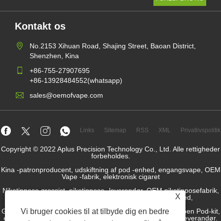
Kontakt os
No.2153 Xihuan Road, Shajing Street, Baoan District,
Shenzhen, Kina
+86-755-27907695
+86-13928484552(whatsapp)
sales@oemofvape.com
Links
Sitemap
RSS
XML
Privatlivspolitik
Copyright © 2022 Aplus Precision Technology Co., Ltd. Alle rettigheder
forbeholdes.
Kina -patronproducent, udskiftning af pod -enhed, engangsvape, OEM
Vape -fabrik, elektronisk cigaret
Nikotinpose grossist, nikotinpose -leverandør, OEM nikotinposefabrik,
X
OEM -snusfabrik, nikotinpose, forudfyldt pod -enhed,
Genopfyldt pod-enhed, pod-system, lukket POD-enhed, Open Pod-kit,
Vi bruger cookies til at tilbyde dig en bedre
e-væske, e-juice, elektronisk cigaretvæskproducent, snusleverandør.