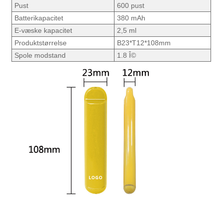
Pust
600 pust
Batterikapacitet
380 mAh
E-væske kapacitet
2,5 ml
Produktstørrelse
B23*T12*108mm
Spole modstand
1.8 Î©