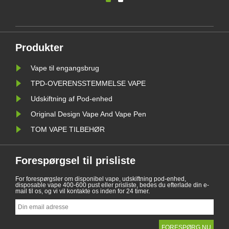
elektroniske cigaretter i henhold til
Salget a
forskellige lande. Der er endvidere
cigarette
nde
nogle lande, og områder har forbudt
sundheds
vapingprodukter.
fra 1. jan
Produkter
Vape til engangsbrug
TPD-OVERENSSTEMMELSE VAPE
Udskiftning af Pod-enhed
Original Design Vape And Vape Pen
TOM VAPE TILBEHØR
Forespørgsel til prisliste
For forespørgsler om disponibel vape, udskiftning pod-enhed,
disposable vape 400-600 pust eller prisliste, bedes du efterlade din e-
mail til os, og vi vil kontakte os inden for 24 timer.