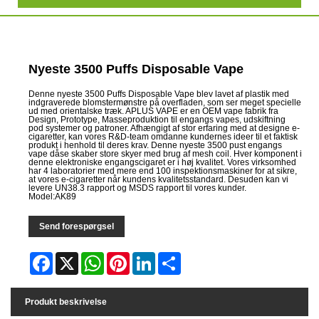
Nyeste 3500 Puffs Disposable Vape
Denne nyeste 3500 Puffs Disposable Vape blev lavet af plastik med
indgraverede blomstermønstre på overfladen, som ser meget specielle
ud med orientalske træk. APLUS VAPE er en OEM vape fabrik fra
Design, Prototype, Masseproduktion til engangs vapes, udskiftning
pod systemer og patroner. Afhængigt af stor erfaring med at designe e-
cigaretter, kan vores R&D-team omdanne kundernes ideer til et faktisk
produkt i henhold til deres krav. Denne nyeste 3500 pust engangs
vape dåse skaber store skyer med brug af mesh coil. Hver komponent i
denne elektroniske engangscigaret er i høj kvalitet. Vores virksomhed
har 4 laboratorier med mere end 100 inspektionsmaskiner for at sikre,
at vores e-cigaretter når kundens kvalitetsstandard. Desuden kan vi
levere UN38.3 rapport og MSDS rapport til vores kunder.
Model:AK89
Send forespørgsel
Facebook
X
WhatsApp
Pinterest
LinkedIn
Share
Produkt beskrivelse