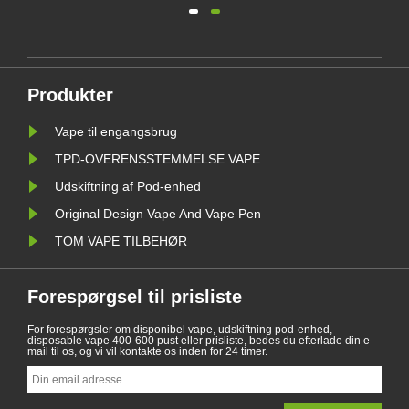
t.
illustrerer love og regler for
elektroniske cigaretter i henhold til
forskellige lande. Der er endvidere
nde
nogle lande, og områder har forbudt
vapingprodukter.
Produkter
Vape til engangsbrug
TPD-OVERENSSTEMMELSE VAPE
Udskiftning af Pod-enhed
Original Design Vape And Vape Pen
TOM VAPE TILBEHØR
Forespørgsel til prisliste
For forespørgsler om disponibel vape, udskiftning pod-enhed,
disposable vape 400-600 pust eller prisliste, bedes du efterlade din e-
mail til os, og vi vil kontakte os inden for 24 timer.