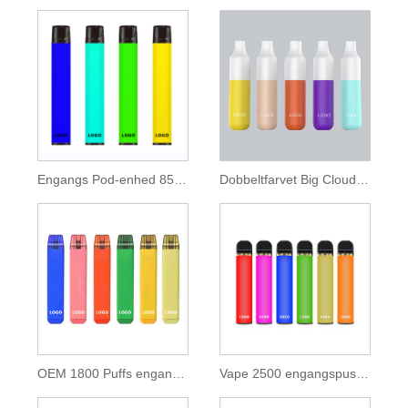
Engangs Pod-enhed 850mAh batteri 1600 pust
Dobbeltfarvet Big Cloud Disposable Vape 2000 Puffs
OEM 1800 Puffs engangs-POD-enhed
Vape 2500 engangspuster med 9,5 ml E-væske