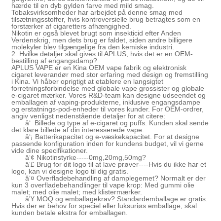
hærde til en dyb gylden farve med mild smag.
Tobaksvirksomheder har arbejdet på denne smag med
tilsætningsstoffer, hvis kontroversielle brug betragtes som en
forstærker af cigaretters afhængighed.
Nikotin er også blevet brugt som insekticid efter Anden
Verdenskrig, men dets brug er faldet, siden andre billigere
molekyler blev tilgængelige fra den kemiske industri.
2. Hvilke detaljer skal gives til APLUS, hvis det er en OEM-
bestilling af engangsdamp?
APLUS VAPE er en Kina OEM vape fabrik og elektronisk
cigaret leverandør med stor erfaring med design og fremstilling
i Kina. Vi håber oprigtigt at etablere en langsigtet
forretningsforbindelse med globale vape grossister og globale
e-cigaret mærker. Vores R&D-team kan designe udseendet og
emballagen af ​​vaping-produkterne, inklusive engangsdampe
og erstatnings-pod-enheder til vores kunder. For OEM-ordrer,
angiv venligst nedenstående detaljer for at citere:
â‘ Billede og type af e-cigaret og puffs. Kunden skal sende
det klare billede af din interesserede vape.
â‘¡ Batterikapacitet og e-væskekapacitet. For at designe
passende konfiguration inden for kundens budget, vil vi gerne
vide dine specifikationer.
â‘¢ Nikotinstyrke-----0mg,20mg,50mg?
â‘£ Brug for dit logo til at lave prøver----Hvis du ikke har et
logo, kan vi designe logo til dig gratis.
â‘¤ Overfladebehandling af damplegemet? Normalt er der
kun 3 overfladebehandlinger til vape krop: Med gummi olie
malet; med olie malet; med klistermærker.
â'¥ MOQ og emballagekrav? Standardemballage er gratis.
Hvis der er behov for speciel eller luksuriøs emballage, skal
kunden betale ekstra for emballagen.