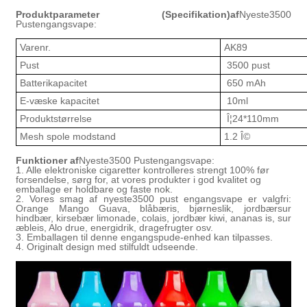
Produktparameter (Specifikation)af
Nyeste
35
00
Pustengangsvape:
Varenr.
AK8
9
Pust
35
00 pust
Batterikapacitet
6
50 mAh
E-væske kapacitet
10
ml
Produktstørrelse
Î¦2
4
*1
10
mm
Mesh spole modstand
1.2 Î©
Funktioner af
Nyeste
35
00 Pustengangsvape:
1. Alle elektroniske cigaretter kontrolleres strengt 100% før
forsendelse, sørg for, at vores produkter i god kvalitet og
emballage er holdbare og faste nok.
2. Vores smag af nyeste
35
00 pust engangsvape er valgfri:
Orange Mango Guava, blåbæris, bjørneslik, jordbærsur
hindbær, kirsebær limonade, colais, jordbær kiwi, ananas is, sur
æbleis, Alo drue, energidrik, dragefrugter osv.
3. Emballagen til denne engangspude-enhed kan tilpasses.
4. Originalt design med stilfuldt udseende.