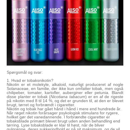
Spørgsmål og svar:
1. Hvad er tobaksnikotin?
Nikotin er et molekyle, alkaloid, naturligt produceret af nogle
Solanaceae, en familie, der ikke kun omfatter tobak, men også
chilipeber, tomater, kartofler, auberginer eller petunia. Blandt
disse planter er tobak (
Nicotiana tabacum
) er en af ​​de rigeste
på nikotin med 8 til 14 %, og det er grunden til, at den er blevet
brugt, tørret og forbrændt i cigaretter.
Nikotin og tobak har gået hånd i hånd i mere end hundrede år.
Når røget nikotin forårsager psykologisk stimulans for rygere,
hvilket gør det vanedannende. I forbrændte cigaretter er
tobaksblade primært blevet brugt uden anden behandling end
tørring. Lyse tobaksblade er klar til høst, når de bliver
gulgrønne, deres sukkerindhold er på sit maksimum, og de vil