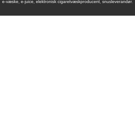
e-væske, e-juice, elektronisk cigaretvæskproducent, snusleverandør.