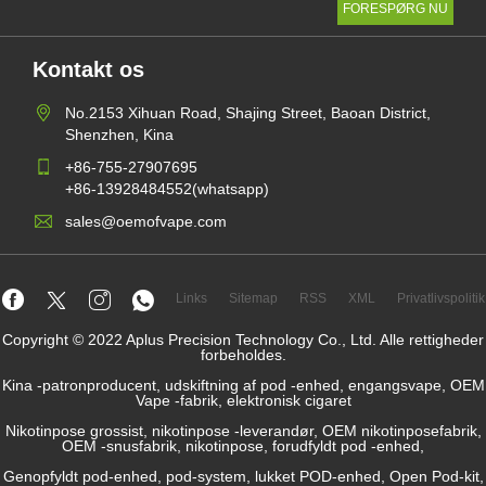
Kontakt os
No.2153 Xihuan Road, Shajing Street, Baoan District,
Shenzhen, Kina
+86-755-27907695
+86-13928484552(whatsapp)
sales@oemofvape.com
Links
Sitemap
RSS
XML
Privatlivspolitik
Copyright © 2022 Aplus Precision Technology Co., Ltd. Alle rettigheder
forbeholdes.
Kina -patronproducent, udskiftning af pod -enhed, engangsvape, OEM
Vape -fabrik, elektronisk cigaret
Nikotinpose grossist, nikotinpose -leverandør, OEM nikotinposefabrik,
OEM -snusfabrik, nikotinpose, forudfyldt pod -enhed,
Genopfyldt pod-enhed, pod-system, lukket POD-enhed, Open Pod-kit,