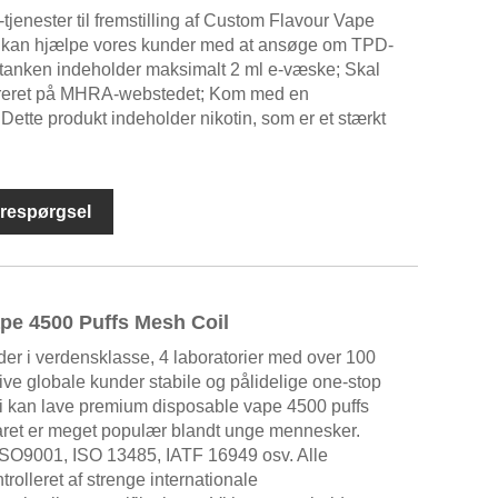
nester til fremstilling af Custom Flavour Vape
d kan hjælpe vores kunder med at ansøge om TPD-
lietanken indeholder maksimalt 2 ml e-væske; Skal
treret på MHRA-webstedet; Kom med en
: Dette produkt indeholder nikotin, som er et stærkt
respørgsel
pe 4500 Puffs Mesh Coil
er i verdensklasse, 4 laboratorier med over 100
give globale kunder stabile og pålidelige one-stop
 Vi kan lave premium disposable vape 4500 puffs
ret er meget populær blandt unge mennesker.
SO9001, ISO 13485, IATF 16949 osv. Alle
rolleret af strenge internationale