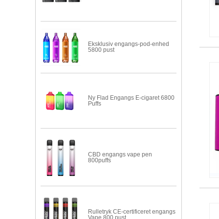
Eksklusiv engangs-pod-enhed
5800 pust
Ny Flad Engangs E-cigaret 6800
Puffs
CBD engangs vape pen
800puffs
Rulletryk CE-certificeret engangs
Vape 800 pust