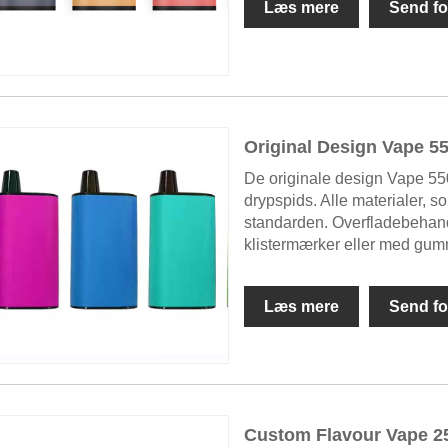
Læs mere
Send fo
Original Design Vape 55
De originale design Vape 55
drypspids. Alle materialer,
standarden. Overfladebehandl
klistermærker eller med gum
Læs mere
Send fo
Custom Flavour Vape 25