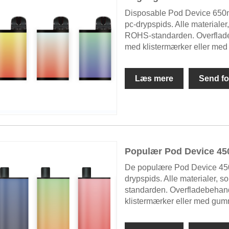
Disposable Pod Device 650m
pc-drypspids. Alle materiale
ROHS-standarden. Overfladeb
med klistermærker eller med
Læs mere
Send fo
Populær Pod Device 45
De populære Pod Device 450
drypspids. Alle materialer,
standarden. Overfladebehandl
klistermærker eller med gum