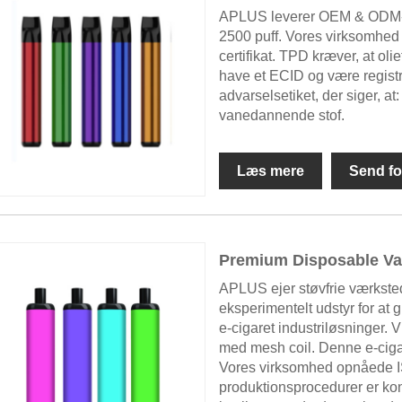
APLUS leverer OEM & ODM-tje
2500 puff. Vores virksomhe
certifikat. TPD kræver, at o
have et ECID og være regis
advarselsetiket, der siger, at
vanedannende stof.
Læs mere
Send fo
Premium Disposable Va
APLUS ejer støvfrie værksted
eksperimentelt udstyr for at 
e-cigaret industriløsninger.
med mesh coil. Denne e-ciga
Vores virksomhed opnåede I
produktionsprocedurer er kont