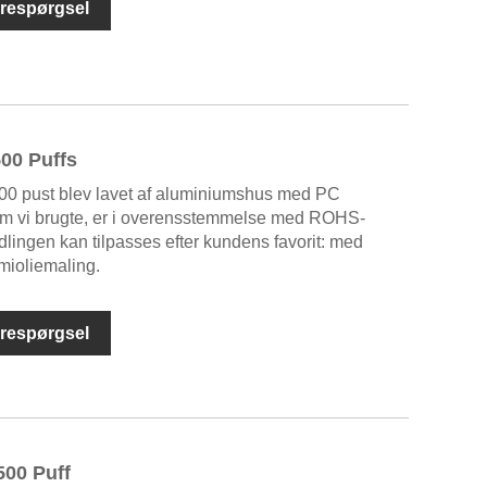
respørgsel
00 Puffs
00 pust blev lavet af aluminiumshus med PC
 som vi brugte, er i overensstemmelse med ROHS-
ingen kan tilpasses efter kundens favorit: med
mioliemaling.
respørgsel
00 Puff