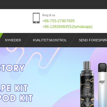
Ring til os
+86-755-27907695
+86-13928484552(whatsapp)
NYHEDER
KVALITETSKONTROL
SEND FORESPØ