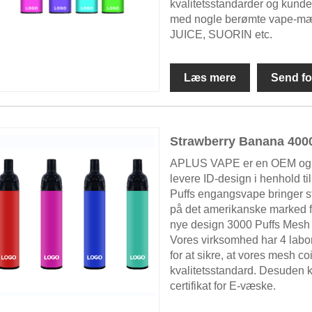
kvalitetsstandarder og kunden
med nogle berømte vape-m
JUICE, SUORIN etc.
Læs mere
Send fo
Strawberry Banana 400
APLUS VAPE er en OEM og O
levere ID-design i henhold 
Puffs engangsvape bringer st
på det amerikanske marked fo
nye design 3000 Puffs Mesh C
Vores virksomhed har 4 labo
for at sikre, at vores mesh c
kvalitetsstandard. Desuden ka
certifikat for E-væske.