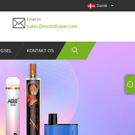
Dansk
Email os
sales@oemofvape.com
RGSEL
KONTAKT OS