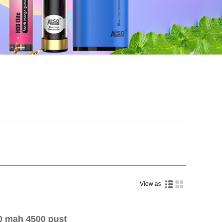
View as
 mah 4500 pust