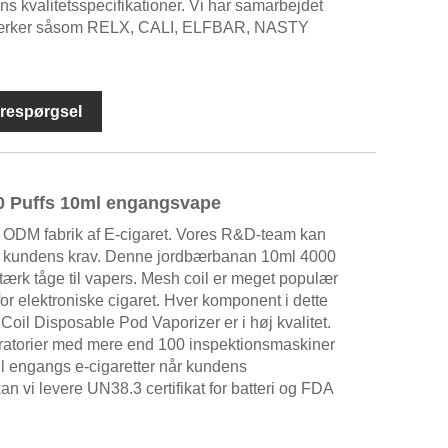
s kvalitetsspecifikationer. Vi har samarbejdet
ærker såsom RELX, CALI, ELFBAR, NASTY
respørgsel
0 Puffs 10ml engangsvape
DM fabrik af E-cigaret. Vores R&D-team kan
til kundens krav. Denne jordbærbanan 10ml 4000
ærk tåge til vapers. Mesh coil er meget populær
r elektroniske cigaret. Hver komponent i dette
oil Disposable Pod Vaporizer er i høj kvalitet.
ratorier med mere end 100 inspektionsmaskiner
oil engangs e-cigaretter når kundens
n vi levere UN38.3 certifikat for batteri og FDA