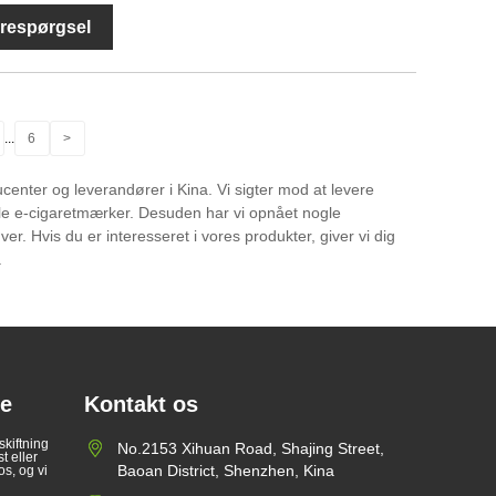
respørgsel
...
6
>
enter og leverandører i Kina. Vi sigter mod at levere
bale e-cigaretmærker. Desuden har vi opnået nogle
r. Hvis du er interesseret i vores produkter, giver vi dig
.
te
Kontakt os
skiftning
No.2153 Xihuan Road, Shajing Street,
 eller
Baoan District, Shenzhen, Kina
os, og vi