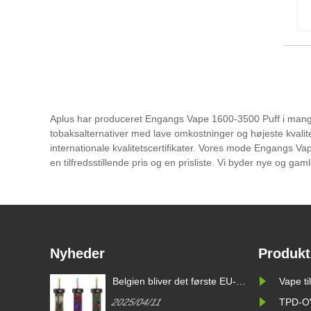
Aplus har produceret Engangs Vape 1600-3500 Puff i mange 
tobaksalternativer med lave omkostninger og højeste kvalite
internationale kvalitetscertifikater. Vores mode Engangs Vap
en tilfredsstillende pris og en prisliste. Vi byder nye og ga
Nyheder
Produkt
ste EU-
Elektroniske cigaretter i
Belgien bl
Vape t
gangs-e-
forskellige lande
land til a
2025/04/11
2025/04/
TPD-O
cigaretter