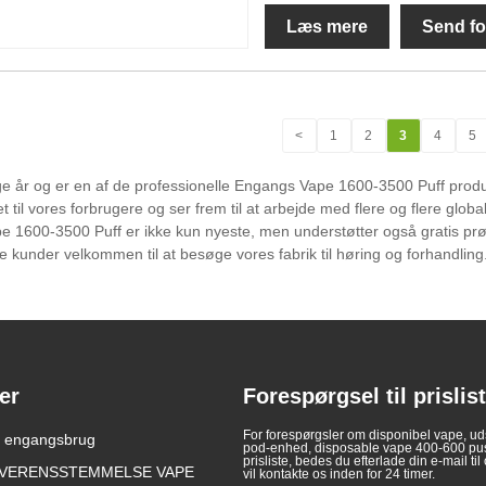
Læs mere
Send fo
<
1
2
3
4
5
år og er en af ​​de professionelle Engangs Vape 1600-3500 Puff produc
t til vores forbrugere og ser frem til at arbejde med flere og flere glo
e 1600-3500 Puff er ikke kun nyeste, men understøtter også gratis prøve
mle kunder velkommen til at besøge vores fabrik til høring og forhandling
er
Forespørgsel til prislis
For forespørgsler om disponibel vape, ud
iver det første EU-
il engangsbrug
Elektroniske cigaretter i
pod-enhed, disposable vape 400-600 pust
t forbyde engangs-e-
forskellige lande
prisliste, bedes du efterlade din e-mail til 
11
VERENSSTEMMELSE VAPE
2025/04/11
vil kontakte os inden for 24 timer.