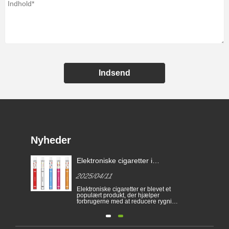
Indsend
Nyheder
Elektroniske cigaretter i
e-
forskellige lande
2025/04/11
til
Elektroniske cigaretter er blevet et
populært produkt, der hjælper
 at
forbrugerne med at reducere rygning
ige
eller opgive rygning. Denne artikel
t.
illustrerer love og regler for
elektroniske cigaretter i henhold til
forskellige lande. Der er endvidere