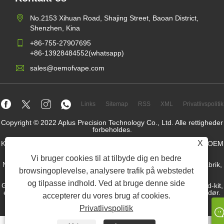
No.2153 Xihuan Road, Shajing Street, Baoan District,
Shenzhen, Kina
+86-755-27907695
+86-13928484552(whatsapp)
sales@oemofvape.com
Links
Sitemap
RSS
XML
Privatlivspolitik
Copyright © 2022 Aplus Precision Technology Co., Ltd. Alle rettigheder
forbeholdes.
X
Kina -patronproducent, udskiftning af pod -enhed, engangsvape, OEM
Vape -fabrik, elektronisk cigaret
Vi bruger cookies til at tilbyde dig en bedre
Nikotinpose grossist, nikotinpose -leverandør, OEM nikotinposefabrik,
browsingoplevelse, analysere trafik på webstedet
OEM -snusfabrik, nikotinpose, forudfyldt pod -enhed,
og tilpasse indhold. Ved at bruge denne side
Genopfyldt pod-enhed, pod-system, lukket POD-enhed, Open Pod-kit,
e-væske, e-juice, elektronisk cigaretvæskproducent, snusleverandør.
accepterer du vores brug af cookies.
Privatlivspolitik