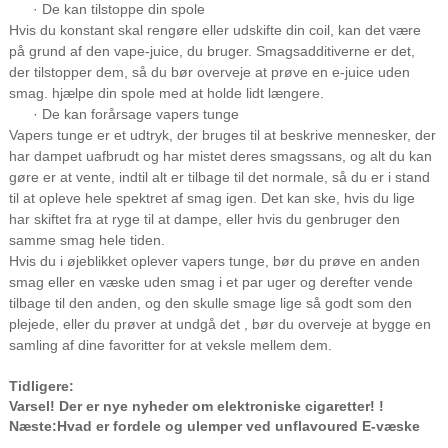
· De kan tilstoppe din spole
Hvis du konstant skal rengøre eller udskifte din coil, kan det være
på grund af den vape-juice, du bruger. Smagsadditiverne er det,
der tilstopper dem, så du bør overveje at prøve en e-juice uden
smag. hjælpe din spole med at holde lidt længere.
· De kan forårsage vapers tunge
Vapers tunge er et udtryk, der bruges til at beskrive mennesker, der
har dampet uafbrudt og har mistet deres smagssans, og alt du kan
gøre er at vente, indtil alt er tilbage til det normale, så du er i stand
til at opleve hele spektret af smag igen. Det kan ske, hvis du lige
har skiftet fra at ryge til at dampe, eller hvis du genbruger den
samme smag hele tiden.
Hvis du i øjeblikket oplever vapers tunge, bør du prøve en anden
smag eller en væske uden smag i et par uger og derefter vende
tilbage til den anden, og den skulle smage lige så godt som den
plejede, eller du prøver at undgå det , bør du overveje at bygge en
samling af dine favoritter for at veksle mellem dem.
Tidligere:
Varsel! Der er nye nyheder om elektroniske cigaretter! !
Næste:
Hvad er fordele og ulemper ved unflavoured E-væske