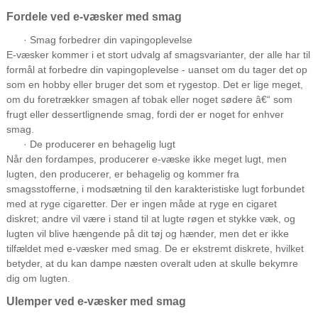
Fordele ved e-væsker med smag
· Smag forbedrer din vapingoplevelse
E-væsker kommer i et stort udvalg af smagsvarianter, der alle har til
formål at forbedre din vapingoplevelse - uanset om du tager det op
som en hobby eller bruger det som et rygestop. Det er lige meget,
om du foretrækker smagen af ​​tobak eller noget sødere â€“ som
frugt eller dessertlignende smag, fordi der er noget for enhver
smag.
· De producerer en behagelig lugt
Når den fordampes, producerer e-væske ikke meget lugt, men
lugten, den producerer, er behagelig og kommer fra
smagsstofferne, i modsætning til den karakteristiske lugt forbundet
med at ryge cigaretter. Der er ingen måde at ryge en cigaret
diskret; andre vil være i stand til at lugte røgen et stykke væk, og
lugten vil blive hængende på dit tøj og hænder, men det er ikke
tilfældet med e-væsker med smag. De er ekstremt diskrete, hvilket
betyder, at du kan dampe næsten overalt uden at skulle bekymre
dig om lugten.
Ulemper ved e-væsker med smag