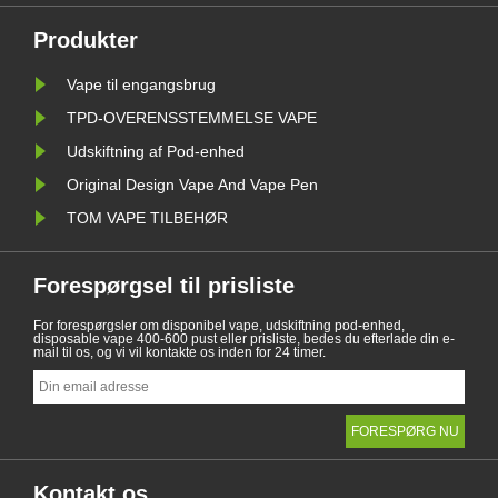
nde
nogle lande, og områder har forbudt
vapingprodukter.
Produkter
Vape til engangsbrug
TPD-OVERENSSTEMMELSE VAPE
Udskiftning af Pod-enhed
Original Design Vape And Vape Pen
TOM VAPE TILBEHØR
Forespørgsel til prisliste
For forespørgsler om disponibel vape, udskiftning pod-enhed,
disposable vape 400-600 pust eller prisliste, bedes du efterlade din e-
mail til os, og vi vil kontakte os inden for 24 timer.
Kontakt os