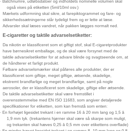
· Batchnumre, udløbsdatoer og indholdets nominelle volumen skal
også vises på etiketten (5ml/10ml osv.)
Mærkets udformning skal sikre, at farepiktogrammet og fare- og
sikkerhedssætningerne står tydeligt frem og er lette at læse.
Advarsler skal læses vandret, når pakken lægges normalt ned.
E-cigaretter og taktile advarselsetiketter:
Da nikotin er klassificeret som et giftigt stof, skal E-cigaretprodukter
have børnesikret emballage, og de skal være forsynet med de
taktile advarselsetiketter for at advare blinde og svagtseende om, at
de håndterer et farligt produkt.
Følbare advarselsmærker skal påføres alle produkter, der er
klassificeret som giftige, meget giftige, ætsende, skadelige,
ekstremt brandfarlige og meget brandfarlige, samt på nogle
aerosoler, der er klassificeret som skadelige, giftige eller ætsende.
De taktile advarselsetiketter skal være fremstillet i
overensstemmelse med EN ISO 11683, som angiver detaljerede
specifikationer for etiketten, som kan fremstå som enten:
· En forhøjet ligesidet trekant i en ramme 16 â 20 mm lang og 1,5 â
1,9 mm tyk. (trekantens hjørner skal være så skarpe som muligt,
og trekanten skal hæves 0,25 â 0,5 mm over etikettens overflade)
· En mindre hævet ligesidet trekant i en ramme 8 -10 mm lang og 0,8