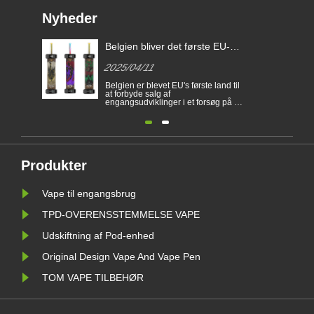
Nyheder
Belgien bliver det første EU-
land til at forbyde engangs-e-
2025/04/11
cigaretter
Belgien er blevet EU's første land til
at forbyde salg af
engangsudviklinger i et forsøg på at
forhindre unge i at blive afhængige
af nikotin og for at beskytte miljøet.
Salget af engangs elektroniske
cigaretter er forbudt i Belgien på
sundheds- og miljømæssige grunde
fra 1. januar. Et forbud mod u......
Produkter
Vape til engangsbrug
TPD-OVERENSSTEMMELSE VAPE
Udskiftning af Pod-enhed
Original Design Vape And Vape Pen
TOM VAPE TILBEHØR