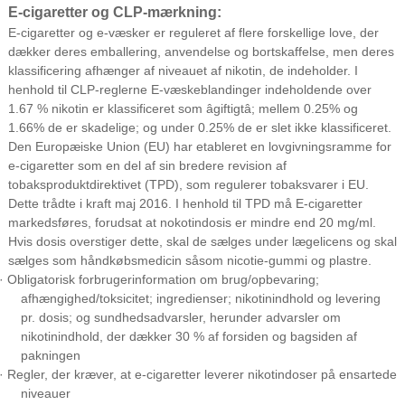
E-cigaretter og CLP-mærkning:
E-cigaretter og e-væsker er reguleret af flere forskellige love, der
dækker deres emballering, anvendelse og bortskaffelse, men deres
klassificering afhænger af niveauet af nikotin, de indeholder. I
henhold til CLP-reglerne E-væskeblandinger indeholdende over
1.
6
7 % nikotin er klassificeret som âgiftigtâ; mellem 0.
25
% og
1.
66
% de er skadelige; og under 0.
25
% de er slet ikke klassificeret.
Den Europæiske Union (EU) har etableret en lovgivningsramme for
e-cigaretter som en del af sin bredere revision af
tobaksproduktdirektivet (TPD), som regulerer tobaksvarer i EU.
Dette trådte i kraft maj 2016. I henhold til TPD må E-cigaretter
markedsføres, forudsat at nokotindosis er mindre end 20 mg/ml.
Hvis dosis overstiger dette, skal de sælges under lægelicens og skal
sælges som håndkøbsmedicin såsom nicotie-gummi og plastre.
· Obligatorisk forbrugerinformation om brug/opbevaring;
afhængighed/toksicitet; ingredienser; nikotinindhold og levering
pr. dosis; og sundhedsadvarsler, herunder advarsler om
nikotinindhold, der dækker 30 % af forsiden og bagsiden af ​​
pakningen
· Regler, der kræver, at e-cigaretter leverer nikotindoser på ensartede
niveauer