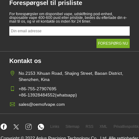
Forespørgsel til prisliste
For forespørgsler om disponibel vape, udskiftning pod-enhed,
disposable vape 400-600 pust eller prisliste, bedes du efterlade din e-
mail til os, og vi vil kontakte os inden for 24 timer.
Kontakt os
No.2153 Xihuan Road, Shajing Street, Baoan District,
Shenzhen, Kina
+86-755-27907695
+86-13928484552(whatsapp)
sales@oemofvape.com
Links
Sitemap
RSS
XML
Privatlivspolitik
Copyright © 2022 Aplus Precision Technology Co., Ltd. Alle rettigheder