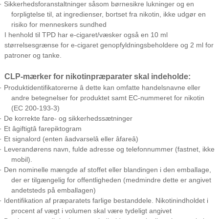
· Sikkerhedsforanstaltninger såsom børnesikre lukninger og en
forpligtelse til, at ingredienser, bortset fra nikotin, ikke udgør en
risiko for menneskers sundhed
I henhold til TPD har e-cigaret/væsker også en 10 ml
størrelsesgrænse for e-cigaret genopfyldningsbeholdere og 2 ml for
patroner og tanke
.
CLP-mærker for nikotinpræparater skal indeholde:
· Produktidentifikatorerne â dette kan omfatte handelsnavne eller
andre betegnelser for produktet samt EC-nummeret for nikotin
(EC 200-193-3)
· De korrekte fare- og sikkerhedssætninger
· Et âgiftigtâ farepiktogram
· Et signalord (enten âadvarselâ eller âfareâ)
· Leverandørens navn, fulde adresse og telefonnummer (fastnet, ikke
mobil).
· Den nominelle mængde af stoffet eller blandingen i den emballage,
der er tilgængelig for offentligheden (medmindre dette er angivet
andetsteds på emballagen)
· Identifikation af præparatets farlige bestanddele. Nikotinindholdet i
procent af vægt i volumen skal være tydeligt angivet