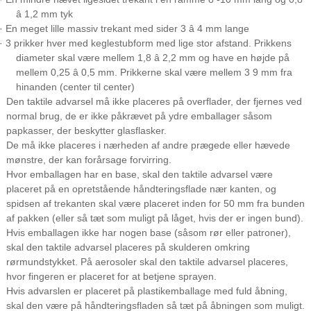
â 1,2 mm tyk
· En meget lille massiv trekant med sider 3 â 4 mm lange
· 3 prikker hver med keglestubform med lige stor afstand. Prikkens
diameter skal være mellem 1,8 â 2,2 mm og have en højde på
mellem 0,25 â 0,5 mm. Prikkerne skal være mellem 3 9 mm fra
hinanden (center til center)
Den taktile advarsel må ikke placeres på overflader, der fjernes ved
normal brug, de er ikke påkrævet på ydre emballager såsom
papkasser, der beskytter glasflasker.
De må ikke placeres i nærheden af ​​andre prægede eller hævede
mønstre, der kan forårsage forvirring.
Hvor emballagen har en base, skal den taktile advarsel være
placeret på en opretstående håndteringsflade nær kanten, og
spidsen af ​​trekanten skal være placeret inden for 50 mm fra bunden
af ​​pakken (eller så tæt som muligt på låget, hvis der er ingen bund).
Hvis emballagen ikke har nogen base (såsom rør eller patroner),
skal den taktile advarsel placeres på skulderen omkring
rørmundstykket. På aerosoler skal den taktile advarsel placeres,
hvor fingeren er placeret for at betjene sprayen.
Hvis advarslen er placeret på plastikemballage med fuld åbning,
skal den være på håndteringsfladen så tæt på åbningen som muligt.