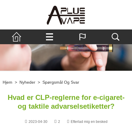
Hjem
>
Nyheder
>
Spørgsmål Og Svar
Hvad er CLP-reglerne for e-cigaret-
og taktile advarselsetiketter?
2023-04-30
2
Efterlad mig en besked