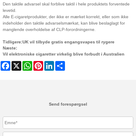
Den taktile advarsel skal forblive taktil i hele produktets forventede
levetid.
Alle E-cigaretprodukter, der ikke er mærket korrekt, eller som ikke
indeholder den taktile advarselsmærkat, kan blive beslaglagt for
manglende overholdelse af CLP-forordningerne.
Tidligere:
UK vil tilbyde gratis engangsvapes til rygere
Næste:
Vil elektroniske cigaretter virkelig blive forbudt i Australien
Facebook
X
WhatsApp
Pinterest
LinkedIn
Share
Send forespørgsel